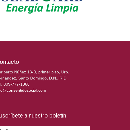
ontacto
riberto Núñez 13-B, primer piso, Urb.
rnández, Santo Domingo, D.N., R.D.
l.
809-777-1366
fo@consentidosocial.com
uscríbete a nuestro boletín