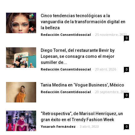
Cinco tendencias tecnológicas a la
vanguardia de la transformación digital en
la belleza
Redacción Consentidosocial
-
25 noviembre, 2021
0
Diego Tornel, del restaurante Bevir by
Lopesan, se consagra como el mejor
sumiller de...
Redacción Consentidosocial
-
20 abril, 2026
0
Tania Medina en ‘Vogue Business’, México
Redacción Consentidosocial
-
20 septiembre, 2022
0
“Retrospectiva”, de Marisol Henríquez, un
gran éxito en el Trendy Fashion Week
Yosarah Fernández
-
3 abril, 2023
0