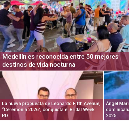
Medellín es reconocida entre 50 mejores
destinos de vida nocturna
La nueva propuesta de Leonardo Fifth Avenue,
Ángel Mari
“Ceremonia 2026”, conquista el Bridal Week
dominican
RD
2025