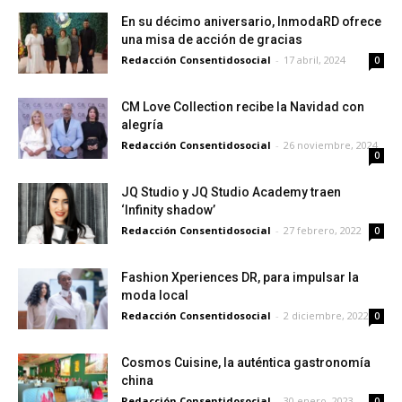
En su décimo aniversario, InmodaRD ofrece
una misa de acción de gracias
Redacción Consentidosocial
-
17 abril, 2024
0
CM Love Collection recibe la Navidad con
alegría
Redacción Consentidosocial
-
26 noviembre, 2024
0
JQ Studio y JQ Studio Academy traen
‘Infinity shadow’
Redacción Consentidosocial
-
27 febrero, 2022
0
Fashion Xperiences DR, para impulsar la
moda local
Redacción Consentidosocial
-
2 diciembre, 2022
0
Cosmos Cuisine, la auténtica gastronomía
china
Redacción Consentidosocial
-
30 enero, 2023
0