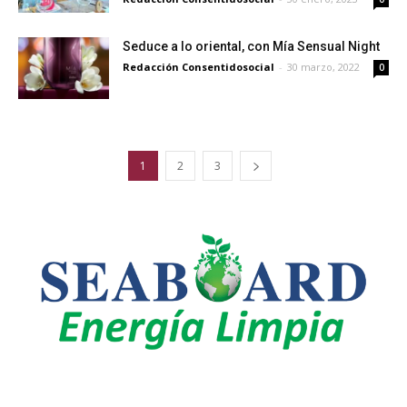
Seduce a lo oriental, con Mía Sensual Night
Redacción Consentidosocial
-
30 marzo, 2022
0
1
2
3