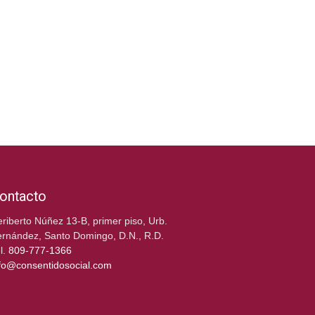
ontacto
riberto Núñez 13-B, primer piso, Urb.
rnández, Santo Domingo, D.N., R.D.
l.
809-777-1366
fo@consentidosocial.com