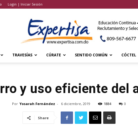
o
Login | Iniciar Sesión
TRAVESÍAS
CÚRATE
SENTIDO COMÚN
CÓCTEL
rro y uso eficiente del 
Por
Yosarah Fernández
-
6 diciembre, 2019
1884
0
Share