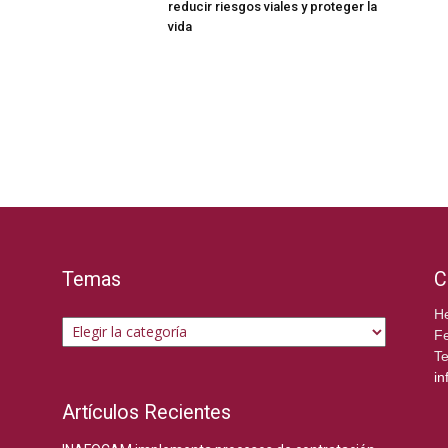
reducir riesgos viales y proteger la
vida
Temas
C
Temas
He
Fe
Te
in
Artículos Recientes