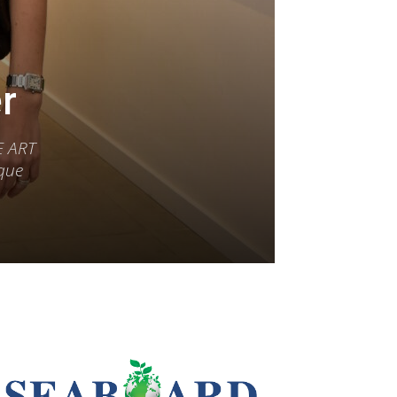
r
E ART
 que
LEO SUBERVÍ