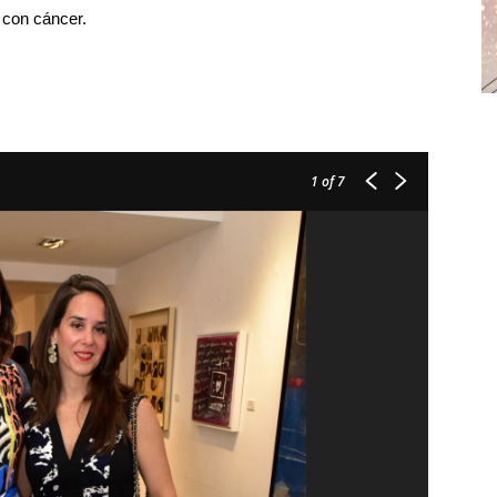
con cáncer.
1
of 7