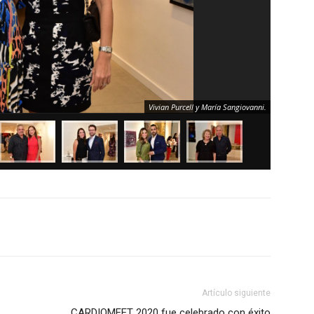
Vivian Purcell y María Sangiovanni.
Artículo siguiente
CARDIOMEET 2020 fue celebrado con éxito