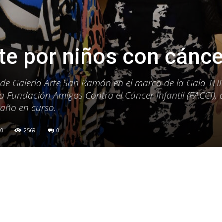
te por niños con cánce
s de Galería Arte San Ramón en el marco de la Gala TH
 Fundación Amigos Contra el Cáncer Infantil (FACCI),
 año en curso.
20
2569
0