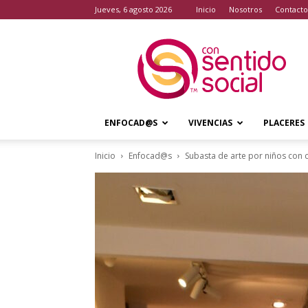
jueves, 6 agosto 2026
Inicio
Nosotros
Contacto
Con
Sentido
Social
ENFOCAD@S
VIVENCIAS
PLACERES
Inicio
Enfocad@s
Subasta de arte por niños con 