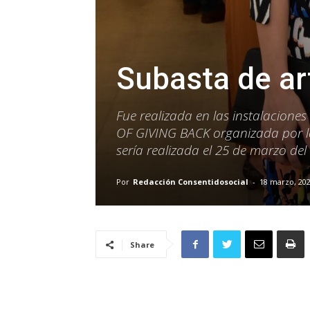
Subasta de ar
Fue realizada en las instalacione
OF GIVING BACK organizada por la
sería realizada el 25 de marzo del
Por
Redacción Consentidosocial
-
18 marzo, 20
Share