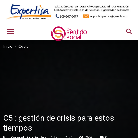
Inicio
Cóctel
C5i: gestión de crisis para estos
tiempos
Por
Yosarah Fernández
-
17 abril, 2020
2652
0