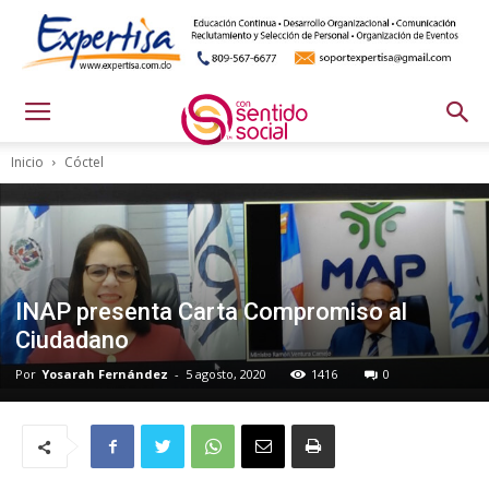
Inicio
Cóctel
INAP presenta Carta Compromiso al
Ciudadano
Por
Yosarah Fernández
-
5 agosto, 2020
1416
0