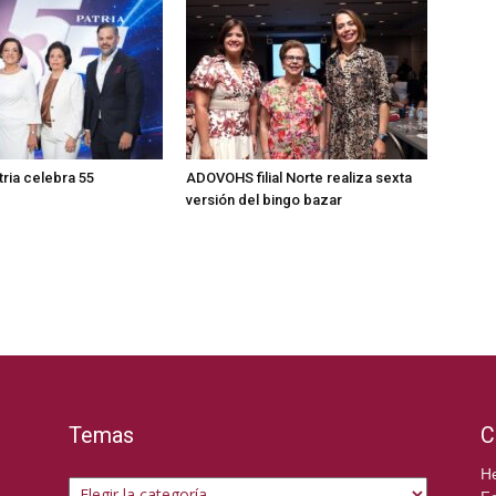
ria celebra 55
ADOVOHS filial Norte realiza sexta
versión del bingo bazar
Temas
C
Temas
He