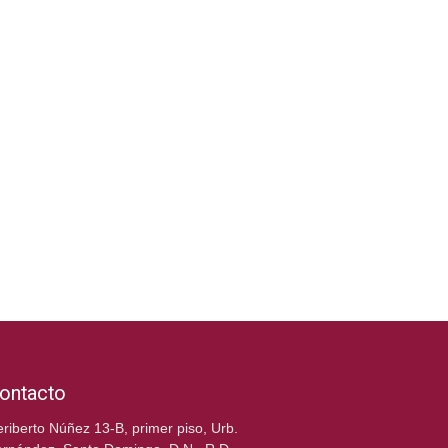
ontacto
riberto Núñez 13-B, primer piso, Urb.