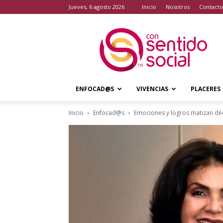
jueves, 6 agosto 2026
Inicio
Nosotros
Contacto
Con
Sentido
Social
ENFOCAD@S
VIVENCIAS
PLACERES
Inicio
Enfocad@s
Emociones y logros matizan dé