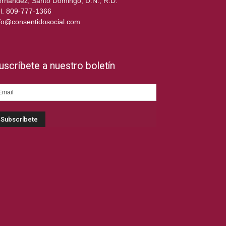
rnández, Santo Domingo, D.N., R.D.
l.
809-777-1366
fo@consentidosocial.com
uscríbete a nuestro boletín