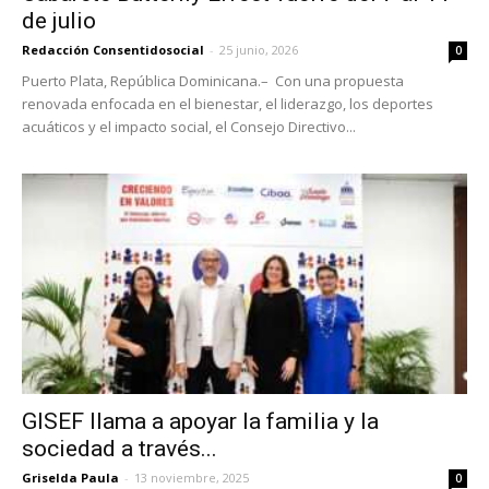
de julio
Redacción Consentidosocial
-
25 junio, 2026
0
Puerto Plata, República Dominicana.– Con una propuesta
renovada enfocada en el bienestar, el liderazgo, los deportes
acuáticos y el impacto social, el Consejo Directivo...
GISEF llama a apoyar la familia y la
sociedad a través...
Griselda Paula
-
13 noviembre, 2025
0