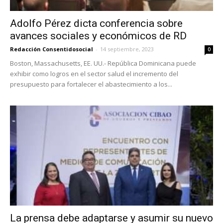
Adolfo Pérez dicta conferencia sobre
avances sociales y económicos de RD
Redacción Consentidosocial
-
14 septiembre, 2023
0
Boston, Massachusetts, EE. UU.- República Dominicana puede
exhibir como logros en el sector salud el incremento del
presupuesto para fortalecer el abastecimiento a los...
La prensa debe adaptarse y asumir su nuevo