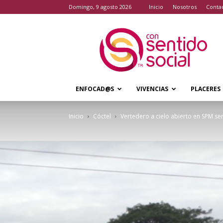
domingo, 9 agosto 2026
Inicio
Nosotros
Conta
Con
Sentido
Social
ENFOCAD@S
VIVENCIAS
PLACERES
Inicio
Cóctel
Vertedero a cielo abierto en SPM se