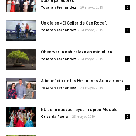
sobre parábolas
Yosarah Fernández
-
30 mayo, 2019
0
Un día en «El Celler de Can Roca”.
Yosarah Fernández
-
24 mayo, 2019
0
Observar la naturaleza en miniatura
Yosarah Fernández
-
24 mayo, 2019
0
A beneficio de las Hermanas Adoratrices
Yosarah Fernández
-
24 mayo, 2019
0
RD tiene nuevos reyes Trópico Models
Griselda Paula
-
23 mayo, 2019
0