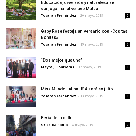
Educación, diversión y naturaleza se
conjugan en el verano Mutua
Yosarah Fernández
-
20 mayo, 2019
0
Gaby Rose festeja aniversario con «Cositas
Bonitas»
Yosarah Fernández
-
19 mayo, 2019
0
“Dos mejor que una”
Mayra J. Contreras
-
17 mayo, 2019
0
Miss Mundo Latina USA será en julio
Yosarah Fernández
-
13 mayo, 2019
0
Feria de la cultura
Griselda Paula
-
8 mayo, 2019
0