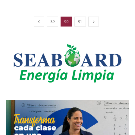
89
90
91