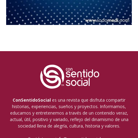
ConSentidoSocial
es una revista que disfruta compartir
historias, experiencias, sueños y proyectos. Informamos,
educamos y entretenemos a través de un contenido veraz,
actual, útil, positivo y variado, reflejo del dinamismo de una
sociedad llena de alegría, cultura, historia y valores.