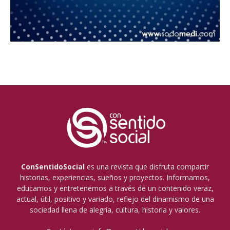
ConSentidoSocial
es una revista que disfruta compartir
historias, experiencias, sueños y proyectos. Informamos,
educamos y entretenemos a través de un contenido veraz,
actual, útil, positivo y variado, reflejo del dinamismo de una
sociedad llena de alegría, cultura, historia y valores.