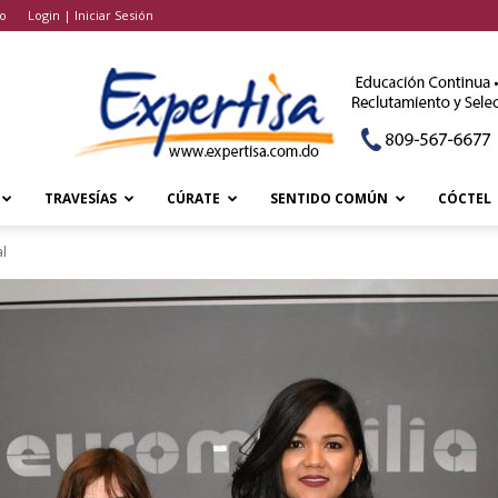
o
Login | Iniciar Sesión
TRAVESÍAS
CÚRATE
SENTIDO COMÚN
CÓCTEL
al