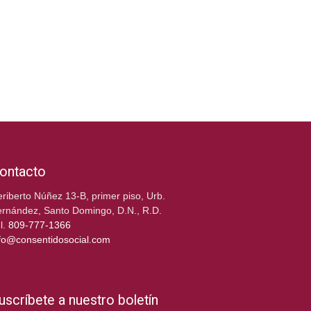
ontacto
riberto Núñez 13-B, primer piso, Urb.
rnández, Santo Domingo, D.N., R.D.
l.
809-777-1366
fo@consentidosocial.com
uscríbete a nuestro boletín