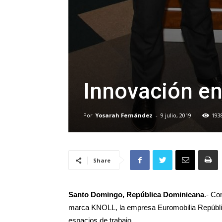
Innovación en
Por
Yosarah Fernández
-
9 julio, 2019
193
Share
Santo Domingo, República Dominicana
.- Co
marca KNOLL, la empresa Euromobilia Repúbli
espacios de trabajo.