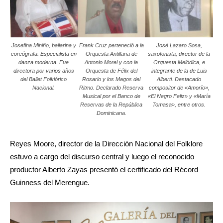
Josefina Miniño, bailarina y
Frank Cruz perteneció a la
José Lazaro Sosa,
coreógrafa. Especialista en
Orquesta Antillana de
saxofonista, director de la
danza moderna. Fue
Antonio Morel y con la
Orquesta Melódica, e
directora por varios años
Orquesta de Félix del
integrante de la de Luis
del Ballet Folklórico
Rosario y los Magos del
Alberti. Destacado
Nacional.
Ritmo. Declarado Reserva
compositor de «Amorío»,
Musical por el Banco de
«El Negro Feliz» y «María
Reservas de la República
Tomasa», entre otros.
Dominicana.
Reyes Moore, director de la Dirección Nacional del Folklore
estuvo a cargo del discurso central y luego el reconocido
productor Alberto Zayas presentó el certificado del Récord
Guinness del Merengue.