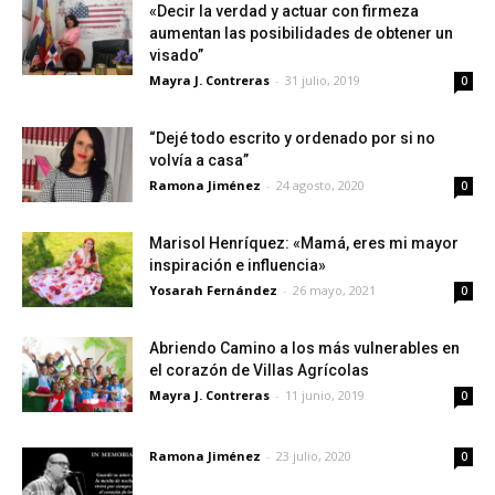
«Decir la verdad y actuar con firmeza
aumentan las posibilidades de obtener un
visado”
Mayra J. Contreras
-
31 julio, 2019
0
“Dejé todo escrito y ordenado por si no
volvía a casa”
Ramona Jiménez
-
24 agosto, 2020
0
Marisol Henríquez: «Mamá, eres mi mayor
inspiración e influencia»
Yosarah Fernández
-
26 mayo, 2021
0
Abriendo Camino a los más vulnerables en
el corazón de Villas Agrícolas
Mayra J. Contreras
-
11 junio, 2019
0
Ramona Jiménez
-
23 julio, 2020
0