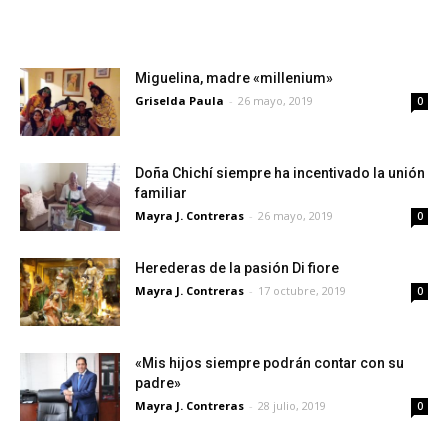
Miguelina, madre «millenium»
Griselda Paula
-
26 mayo, 2019
0
Doña Chichí siempre ha incentivado la unión
familiar
Mayra J. Contreras
-
26 mayo, 2019
0
Herederas de la pasión Di fiore
Mayra J. Contreras
-
17 octubre, 2019
0
«Mis hijos siempre podrán contar con su
padre»
Mayra J. Contreras
-
28 julio, 2019
0