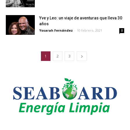
Yve y Leo: un viaje de aventuras que lleva 30
años
Yosarah Fernández
-
10 febrero, 2021
0
1
2
3